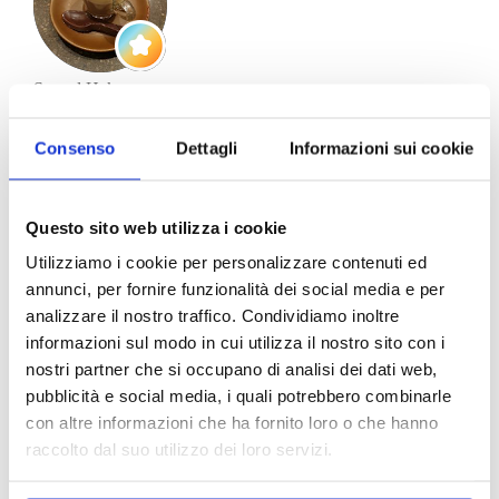
Samad Hakam
21/06/2026
Consenso
Dettagli
Informazioni sui cookie
Avevo bisogno urgente di un faro anteriore per Alfa mito, il
proprietario è stato molto gentile e disponibile.
Questo sito web utilizza i cookie
Utilizziamo i cookie per personalizzare contenuti ed
annunci, per fornire funzionalità dei social media e per
analizzare il nostro traffico. Condividiamo inoltre
informazioni sul modo in cui utilizza il nostro sito con i
Pietro Di Mauro
nostri partner che si occupano di analisi dei dati web,
21/06/2026
pubblicità e social media, i quali potrebbero combinarle
con altre informazioni che ha fornito loro o che hanno
null
raccolto dal suo utilizzo dei loro servizi.