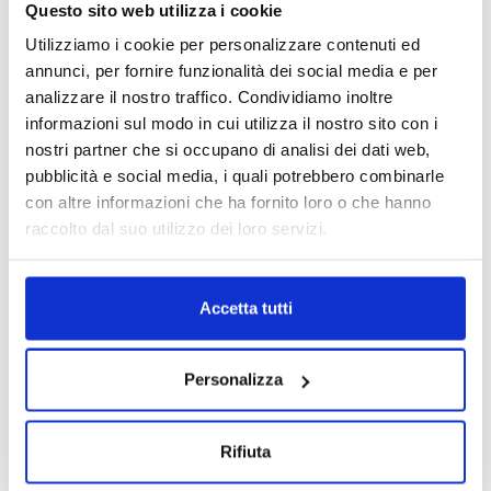
Questo sito web utilizza i cookie
Data e ora di rilascio presenti
Utilizziamo i cookie per personalizzare contenuti ed
Data e ora di presa in carico presenti
annunci, per fornire funzionalità dei social media e per
analizzare il nostro traffico. Condividiamo inoltre
informazioni sul modo in cui utilizza il nostro sito con i
nostri partner che si occupano di analisi dei dati web,
pubblicità e social media, i quali potrebbero combinarle
con altre informazioni che ha fornito loro o che hanno
Certificato incompleto o
raccolto dal suo utilizzo dei loro servizi.
assente: segnali di rischio e
cosa fare subito
Accetta tutti
Personalizza
Certificato di rottamazione incompleto:
quali mancanze lo rendono non tutelante
Se mancano firma, estremi autorizzativi o data e ora, non
Rifiuta
è un dettaglio. Chiedi la correzione immediata, o