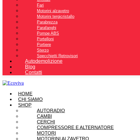
Fari
Motorini alzavetro
Motorini tergicristallo
Parabrezza
Parafanghi
Pompe ABS
Portelloni
Portiere
Sterzo
Specchietti Retrovisori
Autodemolizione
Blog
Contatti
HOME
CHI SIAMO
SHOP
AUTORADIO
CAMBI
CERCHI
COMPRESSORE E ALTERNATORE
MOTORI
MOTORINI ALZAVETRO