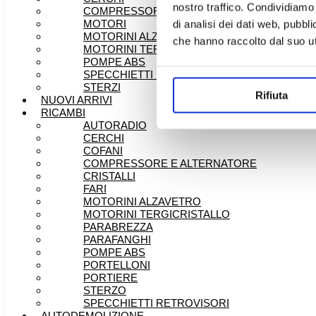
nostro traffico. Condividiamo 
COMPRESSORE E ALTERNATORE
MOTORI
di analisi dei dati web, pubbl
MOTORINI ALZAVETRO
che hanno raccolto dal suo uti
MOTORINI TERGICRISTALLO
POMPE ABS
SPECCHIETTI RETROVISORI
STERZI
Rifiuta
NUOVI ARRIVI
RICAMBI
AUTORADIO
CERCHI
COFANI
COMPRESSORE E ALTERNATORE
CRISTALLI
FARI
MOTORINI ALZAVETRO
MOTORINI TERGICRISTALLO
PARABREZZA
PARAFANGHI
POMPE ABS
PORTELLONI
PORTIERE
STERZO
SPECCHIETTI RETROVISORI
AUTODEMOLIZIONE