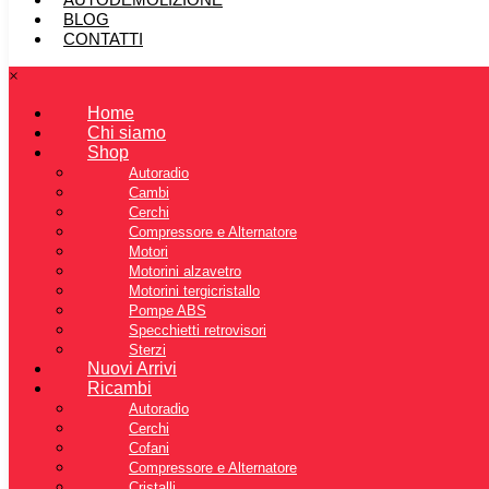
BLOG
CONTATTI
×
Home
Chi siamo
Shop
Autoradio
Cambi
Cerchi
Compressore e Alternatore
Motori
Motorini alzavetro
Motorini tergicristallo
Pompe ABS
Specchietti retrovisori
Sterzi
Nuovi Arrivi
Ricambi
Autoradio
Cerchi
Cofani
Compressore e Alternatore
Cristalli