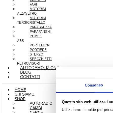
FARI
MOTORINI
ALZAVETRO
MOTORINI
TERGICRISTALLO
PARABREZZA
PARAFANGHI
POMPE
ABS
PORTELLONI
PORTIERE
STERZO
SPECCHIETTI
RETROVISORI
AUTODEMOLIZIONE
BLOG
CONTATTI
Consenso
HOME
CHI SIAMO
SHOP
Questo sito web utilizza i c
AUTORADIO
CAMBI
Utilizziamo i cookie per perso
CERCHI